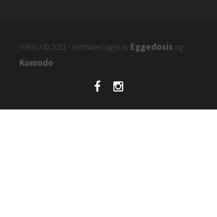
Eggedosis
HiKSU
© 2021 - nettsider laget av
og
Komodo