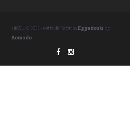
Eggedosis
HiKSU
© 2021 - nettsider laget av
og
Komodo