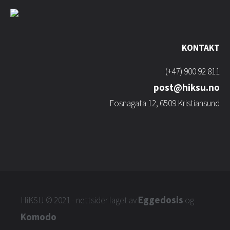
KONTAKT
(+47) 900 92 811
post@hiksu.no
Fosnagata 12, 6509 Kristiansund
Eggedosis
HiKSU
© 2021 - nettsider laget av
og
Komodo