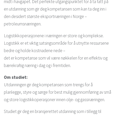
midt i havgapet. Det perfekte utgangspunktet for å ta fatt på
en utdanning som gir deg kompetansen som kan ta deg inn i
den desidert største eksportnæringen i Norge –
petroleumsnæringen.
Logistikkoperasjonene i næringen er store og komplekse.
Logistikk er et viktig satsingsområde for å utnytte ressursene
bedre og holde kostnadene nede –
det er kompetanse som vil være nøkkelen for en effektiv og
bærekraftig næring i dag og i fremtiden.
Om studiet:
Utdanningen gir deg kompetansen som trengs for å
planlegge, styre og sørge for best mulig gjennomføring av små
og store logistikkoperasjoner innen olje- og gassnæringen.
Studiet gir deg en bransjerettet utdanning som i tillegg til