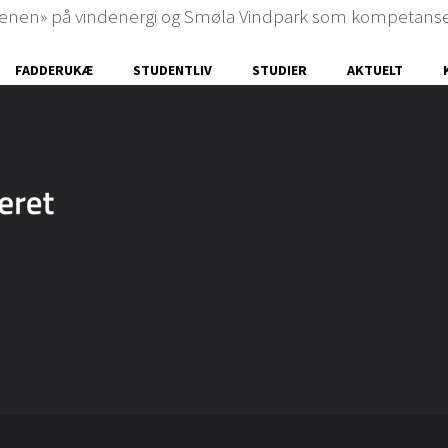
scenen» på vindenergi og Smøla Vindpark som kompetanse
FADDERUKÆ
STUDENTLIV
STUDIER
AKTUELT