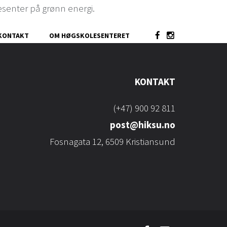
senter på grønn energi.
KONTAKT
OM HØGSKOLESENTERET
KONTAKT
(+47) 900 92 811
post@hiksu.no
Fosnagata 12, 6509 Kristiansund