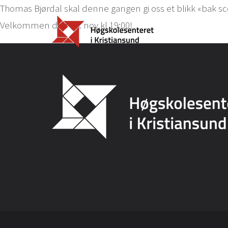
Thomas Bjørdal skal denne gangen gi oss et blikk «bak 
Velkommen den 28. nov kl 19:00!