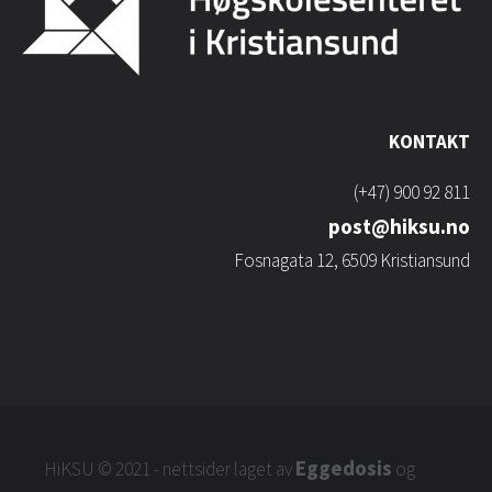
KONTAKT
(+47) 900 92 811
post@hiksu.no
Fosnagata 12, 6509 Kristiansund
Eggedosis
HiKSU
© 2021 - nettsider laget av
og