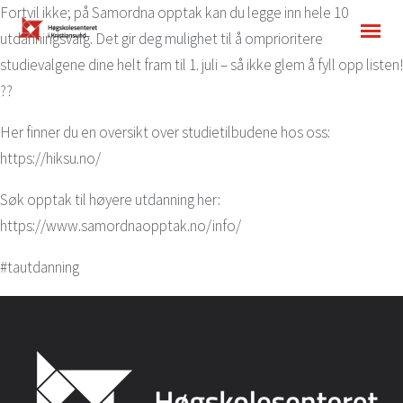
Fortvil ikke; på Samordna opptak kan du legge inn hele 10
utdanningsvalg. Det gir deg mulighet til å omprioritere
studievalgene dine helt fram til 1. juli – så ikke glem å fyll opp listen!
??
Her finner du en oversikt over studietilbudene hos oss:
https://hiksu.no/
Søk opptak til høyere utdanning her:
https://www.samordnaopptak.no/info/
#tautdanning