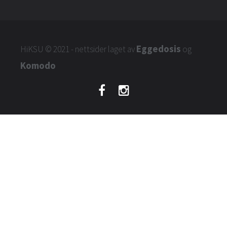
Eggedosis
HiKSU
© 2021 - nettsider laget av
og
Komodo