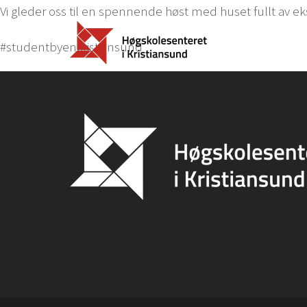
Vi gleder oss til en spennende høst med huset fullt av e
#studentbyenkristiansund