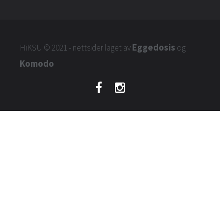
Eggedosis
HiKSU
© 2021 - nettsider laget av
og
Komodo