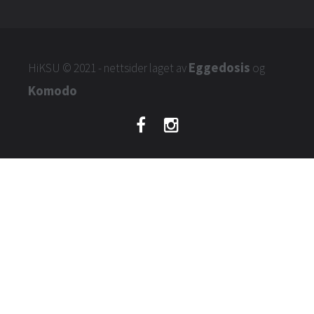
Eggedosis
HiKSU
© 2021 - nettsider laget av
og
Komodo