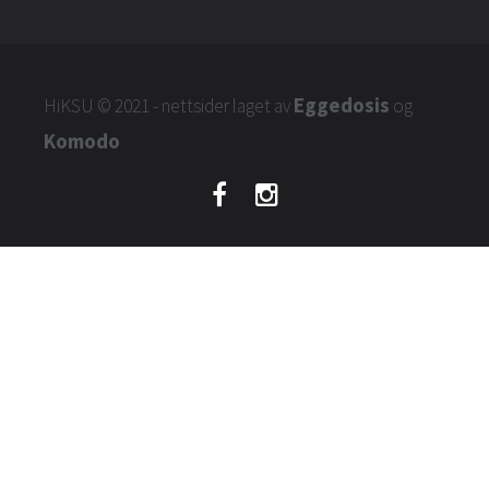
Eggedosis
HiKSU
© 2021 - nettsider laget av
og
Komodo