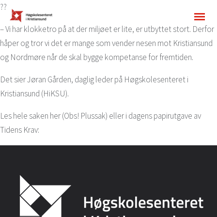
??
– Vi har klokketro på at der miljøet er lite, er utbyttet stort. Derfor
håper og tror vi det er mange som vender nesen mot Kristiansund
og Nordmøre når de skal bygge kompetanse for fremtiden.
Det sier Jøran Gården, daglig leder på Høgskolesenteret i
Kristiansund (HiKSU).
Les hele saken her (Obs! Plussak) eller i dagens papirutgave av
Tidens Krav: