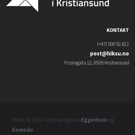
KONTAKT
(+47) 900 92 811
post@hiksu.no
Fosnagata 12, 6509 Kristiansund
Eggedosis
HiKSU
© 2021 - nettsider laget av
og
Komodo