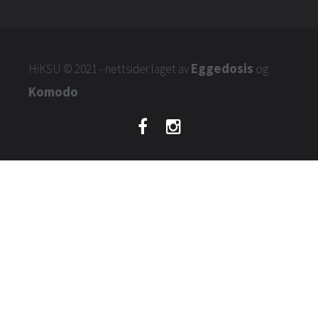
Eggedosis
HiKSU
© 2021 - nettsider laget av
og
Komodo