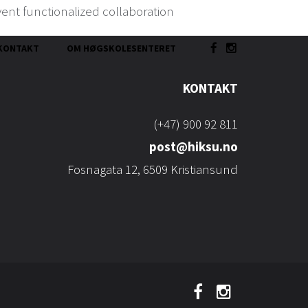
vent functionalized collaboration
KONTAKT
OM HØGSKOLESENTERET
KONTAKT
(+47) 900 92 811
post@hiksu.no
Fosnagata 12, 6509 Kristiansund