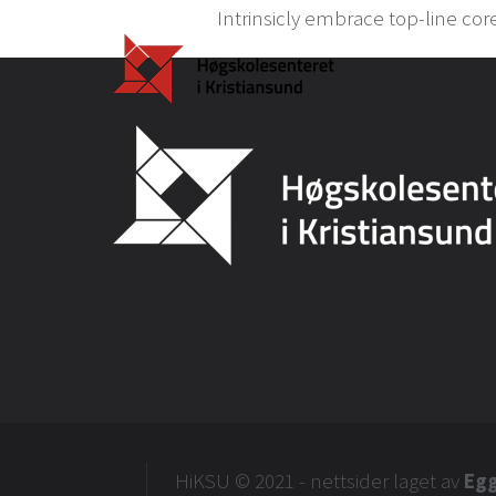
Intrinsicly embrace top-line cor
HiKSU
© 2021 - nettsider laget av
Eg