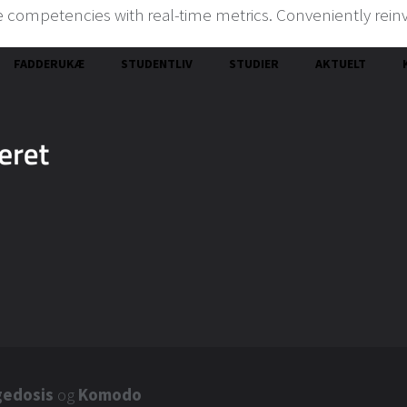
e competencies with real-time metrics. Conveniently rein
FADDERUKÆ
STUDENTLIV
STUDIER
AKTUELT
gedosis
og
Komodo