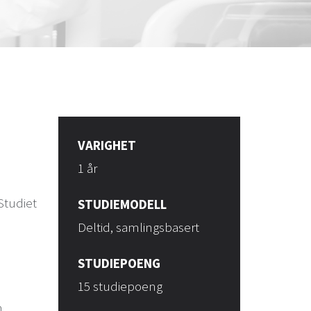
VARIGHET
1 år
Studiet
STUDIEMODELL
Deltid, samlingsbasert
STUDIEPOENG
15 studiepoeng
n