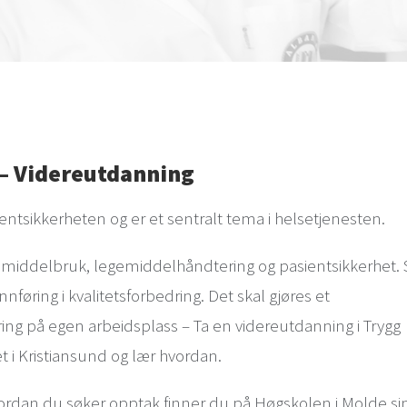
– Videreutdanning
ientsikkerheten og er et sentralt tema i helsetjenesten.
middelbruk, legemiddelhåndtering og pasientsikkerhet. 
nføring i kvalitetsforbedring. Det skal gjøres et
ng på egen arbeidsplass – Ta en videreutdanning i Trygg
i Kristiansund og lær hvordan.
vordan du søker opptak finner du på Høgskolen i Molde si