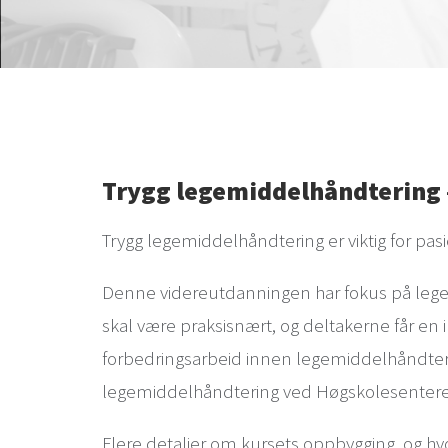
Trygg legemiddelhåndtering 
Trygg legemiddelhåndtering er viktig for pas
Denne videreutdanningen har fokus på lege
skal være praksisnært, og deltakerne får en in
forbedringsarbeid innen legemiddelhåndteri
legemiddelhåndtering ved Høgskolesenteret 
Flere detaljer om kursets oppbygging, og h